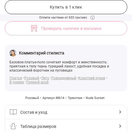
Розовое трикотажное платье-поло мини (арт. 48614) ♡ интернет-м
2
Купить в 1 клик
Оплата частями от 633 грн/мес
Проверить наличие в магазине
Комментарий стилиста
Базовое платье-поло сочетает комфорт и женственность:
приятная к телу ткань турецкий лакост, удобная посадка и
классический воротник на пуговицах
Платья
Розовый
Лето
Повседневный
Короткий рукав
В универ
Прямой крой
Розовый
Артикул 48614
Трикотаж
Nude Sunset
Состав и уход
Таблица размеров