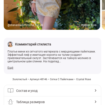
@dianavladimirovna_fairydi
#gepur_love
Комментарий стилиста
Платье мини из сетчатого материала с мерцающими пайетками.
Эффектный лиф и имитация корсета на талии создают
привлекательный силуэт. Застёгивается на тайную молнию в
центральном шве спинки. На подклад...
Ещё
Золотистый
Артикул 48146
Сетка С Пайетками
Crystal Rose
Состав и уход
Таблица размеров