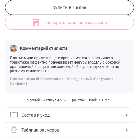
Черное платье мини с боковой драпировкой (арт. 47762) ♡ интерне
2
Купить в 1 клик
Проверить наличие в магазине
Комментарий стилиста
Платье мини прилегающего кроя из мягкого эластичного
трикотажа эффектно подчеркивает фигуру. Модель с боковой
драпировкой и акцентной завязкой сбоку, которую можно по-
разному стилизовать
Платья
Черный
Всесезонное
Повседневный
Без рукава
Свидание
Черный
Артикул 47762
Трикотаж
Back In Time
Состав и уход
Таблица размеров