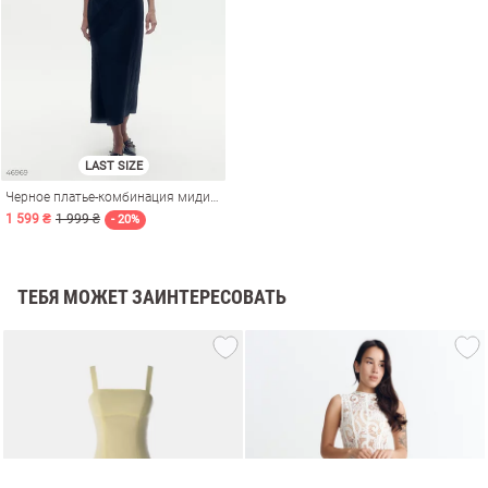
LAST SIZE
Черное платье-комбинация миди с кружевом
1 599 ₴
1 999 ₴
- 20%
ТЕБЯ МОЖЕТ ЗАИНТЕРЕСОВАТЬ
амы