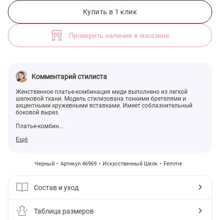
Черное платье-комбинация миди с кружевом (арт. 46969) ♡ интерн
3
Купить в 1 клик
Проверить наличие в магазине
Комментарий стилиста
Женственное платье-комбинация миди выполнено из легкой
шелковой ткани. Модель стилизована тонкими бретелями и
акцентными кружевными вставками. Имеет соблазнительный
боковой вырез.
Платье-комбин...
Ещё
Черный
Артикул 46969
Искусственный Шелк
Femme
Состав и уход
Таблица размеров