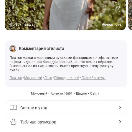
@black_nastya._
#gepur_love
Комментарий стилиста
Платье макси с короткими рукавами-фонариками и эффектным
лифом - идеальная база для расслабленных летних образов.
Выполненное из ткани жатки, имеет приятную к телу фактуру
вуали.
Платья
Молочный
Лето
Повседневный
Летний отпуск
Молочный
Артикул 46601
Шифон
Ostriv
Состав и уход
Таблица размеров