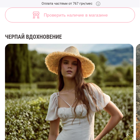
Молочное платье макси с рукавами-фонариками (арт. 46601) ♡ инт
Оплата частями от 767 грн/мес
1
Проверить наличие в магазине
ЧЕРПАЙ ВДОХНОВЕНИЕ