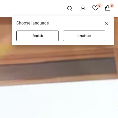
0
0
Choose language
English
Ukrainian