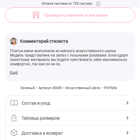
Шелковое платье на запа́х (арт. 45438) ♡ интернет-магазин Gepur
Оплата частями от 733 грн/мес
3
Проверить наличие в магазине
Комментарий стилиста
Платье мини выполнили из мягкого искусственного шелка.
Модель представлена на запах с пышными рукавами. Благодаря
приятному материалу вы будете чувствовать себя максимально
комфортно, так как он не ск...
Ещё
Зеленый
Артикул 45438
Искусственный Шелк
РИТМЫ
Состав и уход
Таблица размеров
Доставка и возврат