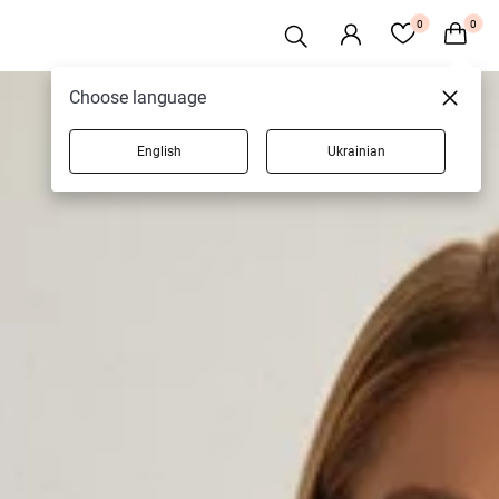
0
0
Choose language
English
Ukrainian