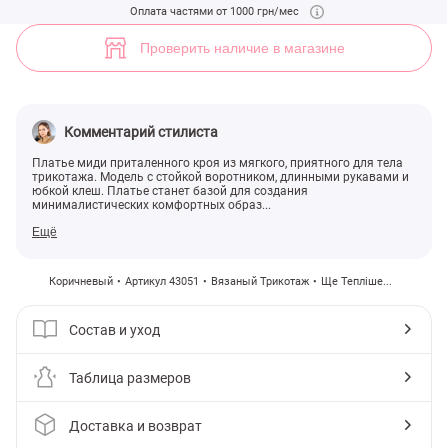
Коричневое трикотажное платье из хлопка (арт. 43051) ♡ интернет
Оплата частями от 1000 грн/мес
5
Проверить наличие в магазине
Комментарий стилиста
Платье миди приталенного кроя из мягкого, приятного для тела
трикотажа. Модель с стойкой воротником, длинными рукавами и
юбкой клеш. Платье станет базой для создания
минималистических комфортных образ...
Ещё
Коричневый
Артикул 43051
Вязаный Трикотаж
Ще Тепліше...
Состав и уход
Таблица размеров
Доставка и возврат