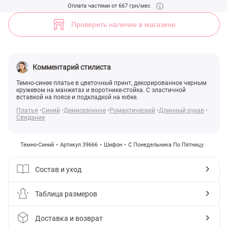
Темно-синее платье в цветочек (арт. 39666) ♡ интернет-магазин Ge
Оплата частями от 667 грн/мес
8
Проверить наличие в магазине
Комментарий стилиста
Темно-синее платье в цветочный принт, декорированное черным
кружевом на манжетах и воротнике-стойка. С эластичной
вставкой на поясе и подкладкой на юбке.
Платья
Синий
Демисезонное
Романтический
Длинный рукав
Свидание
Темно-Синий
Артикул 39666
Шифон
С Понедельника По Пятницу
Состав и уход
Таблица размеров
Доставка и возврат