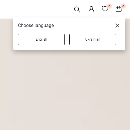
0
0
Choose language
English
Ukrainian