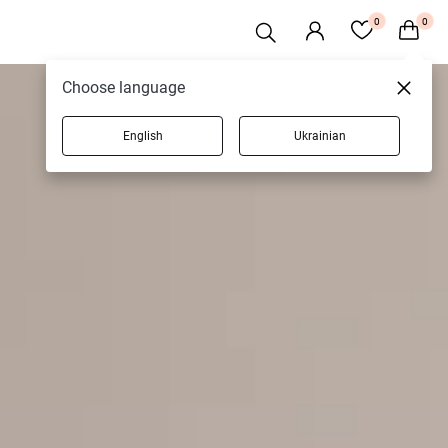
0
0
Choose language
English
Ukrainian