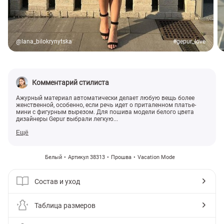
@lana_bilokrynytska
#gepur_love
Комментарий стилиста
Ажурный материал автоматически делает любую вещь более
женственной, особенно, если речь идет о приталенном платье-
мини с фигурным вырезом. Для пошива модели белого цвета
дизайнеры Gepur выбрали легкую...
Ещё
Белый
Артикул 38313
Прошва
Vacation Mode
Состав и уход
Таблица размеров