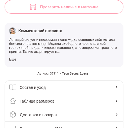
Свободное платье с контрастным принтом (арт. 37911) ♡ интернет
11
Проверить наличие в магазине
Комментарий стилиста
Летящий силуэт и невесомая ткань — два основных лейтмотива
бежевого платья-миди. Модели свободного кроя с круглой
горловиной придали выразительность, с помощью контрастного
принта. Талию акцентирует п...
Ещё
Артикул 37911
Твоя Весна Здесь
Состав и уход
Таблица размеров
Доставка и возврат