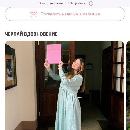
Женственное платье из сатина (арт. 37013) ♡ интернет-магазин Ge
Оплата частями от 666 грн/мес
59
Проверить наличие в магазине
ЧЕРПАЙ ВДОХНОВЕНИЕ