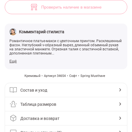
(арт. 34654) ♡ интернет-магазин Gepur
8
Проверить наличие в магазине
Комментарий стилиста
Романтичное платье-макси с цветочным принтом. Расклешенный
фасон. Неглубокий v-образный вырез, длинный объемный рукав
на эластичной манжете. Отрезная талия с эластичной вставкой,
дополненная плетенным...
Ещё
Кремовый
Артикул 34654
Софт
Spring Musthave
Состав и уход
Таблица размеров
Доставка и возврат