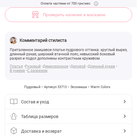
(арт. 33713) ♡ интернет-магазин Gepur
Оплата частями от 700 грн/мес
4
Проверить наличие в магазине
Комментарий стилиста
Приталенное замшевое платье пудрового оттенка: круглый вырез,
длинный рукав, широкий втачной пояс, невысокий боковый
разрез и подол дополнены контрастным кружевом.
Платья
Розовый
Демисезонное
Деловой
Длинный рукав
В универ
С разрезом
Пудровый
Артикул 33713
Экозамша
Warm Colors
Состав и уход
Таблица размеров
Доставка и возврат