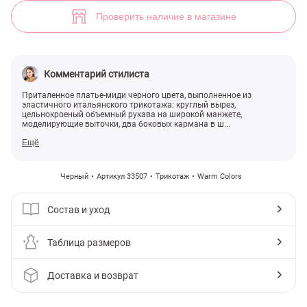
(арт. 33507) ♡ интернет-магазин Gepur
Проверить наличие в магазине
Комментарий стилиста
Приталенное платье-миди черного цвета, выполненное из
эластичного итальянского трикотажа: круглый вырез,
цельнокроеный объемный рукава на широкой манжете,
моделирующие выточки, два боковых кармана в ш...
Ещё
Черный
Артикул 33507
Трикотаж
Warm Colors
Состав и уход
Таблица размеров
Доставка и возврат