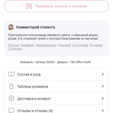
(арт. 32629) ♡ интернет-магазин Gepur
4
Проверить наличие в магазине
Комментарий стилиста
Приталенное платье-миди бежевого цвета: v-образный вырез,
рукав 3/4, отрезная талия с контрастным ремнем из эко-кожи.
Платья
Бежевый
Демисезонное
Деловой
3/4 рукава
В универ
С поясом
Бежевый
Артикул 32629
Джерси
Fall Office Outfit
Состав и уход
Таблица размеров
Доставка и возврат
Отзывы и отзывы (4)