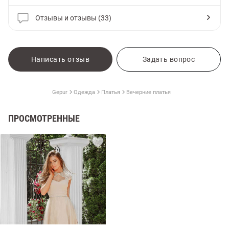
Отзывы и отзывы (33)
Написать отзыв
Задать вопрос
Gepur
Одежда
Платья
Вечерние платья
ПРОСМОТРЕННЫЕ
амы