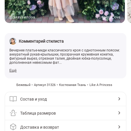
@takayavotolya
#gepur_love
Комментарий стилиста
Вечернее платье-миди классического кроя с однотонным поясом:
аккуратный рукав-крылышки, прозрачная кружевная кокетка,
фигурный вырез, отрезная талия, двойная юбка-полусолнце,
дополненная невесомым фат...
Ещё
Бежевый
Артикул 31326
Костюмная Ткань
Like A Princess
Состав и уход
Таблица размеров
Доставка и возврат