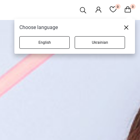
0
0
Choose language
English
Ukrainian