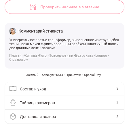
(арт. 26514) ♡ интернет-магазин Gepur
Проверить наличие в магазине
Комментарий стилиста
Универсальное платье-трансформер, выполненное из струящейся
ткани: юбка-макси с фиксированным запáхом, эластичный пояс и
две длинные ленты-завязки.
Платья
Желтый
Лето
Повседневный
Без рукава
Lounge
С разрезом
Желтый
Артикул 26514
Трикотаж
Special Day
Состав и уход
Таблица размеров
Доставка и возврат