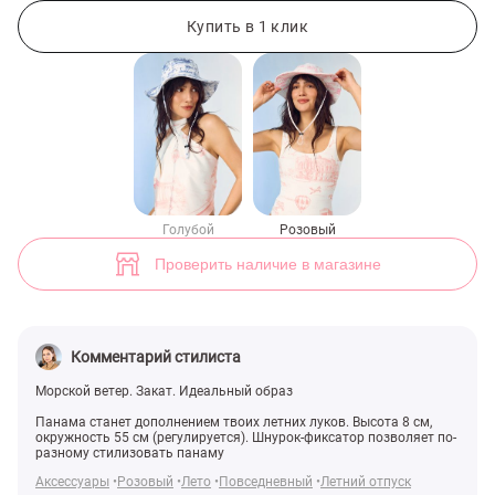
Розовая сатиновая панама с морским принтом (арт. 49917) ♡ инте
Купить в 1 клик
Голубой
Розовый
Проверить наличие в магазине
Комментарий стилиста
Морской ветер. Закат. Идеальный образ
Панама станет дополнением твоих летних луков. Высота 8 см,
окружность 55 см (регулируется). Шнурок-фиксатор позволяет по-
разному стилизовать панаму
Аксессуары
Розовый
Лето
Повседневный
Летний отпуск