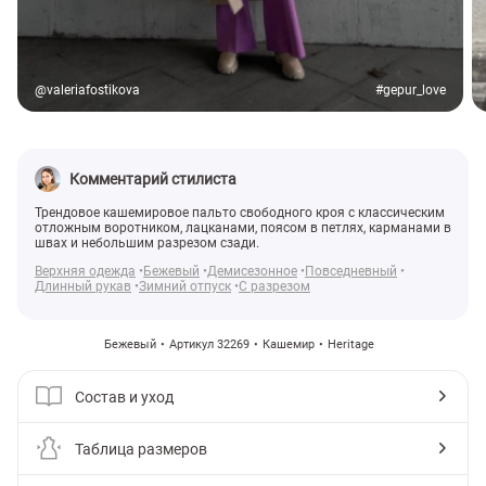
@valeriafostikova
#gepur_love
Комментарий стилиста
Трендовое кашемировое пальто свободного кроя с классическим
отложным воротником, лацканами, поясом в петлях, карманами в
швах и небольшим разрезом сзади.
Верхняя одежда
Бежевый
Демисезонное
Повседневный
Длинный рукав
Зимний отпуск
С разрезом
Бежевый
Артикул 32269
Кашемир
Heritage
Состав и уход
Таблица размеров