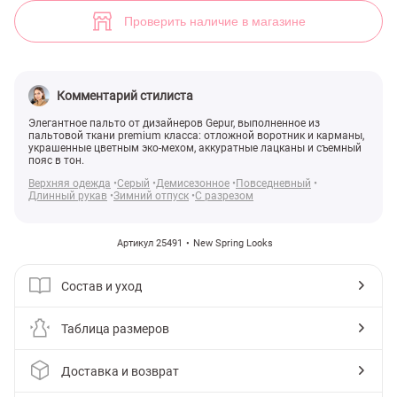
Стильное демисезонное пальто (арт. 25491) ♡ интернет-магазин Ge
2
Проверить наличие в магазине
Комментарий стилиста
Элегантное пальто от дизайнеров Gepur, выполненное из
пальтовой ткани premium класса: отложной воротник и карманы,
украшенные цветным эко-мехом, аккуратные лацканы и съемный
пояс в тон.
Верхняя одежда
Серый
Демисезонное
Повседневный
Длинный рукав
Зимний отпуск
С разрезом
Артикул 25491
New Spring Looks
Состав и уход
Таблица размеров
Доставка и возврат