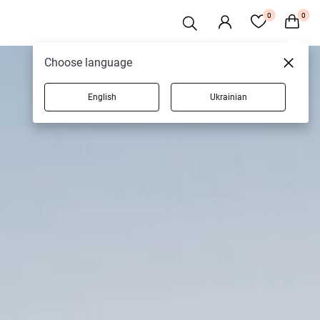
0
0
Choose language
English
Ukrainian