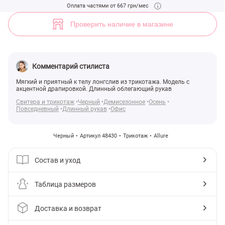
Черный трикотажный лонгслив с драпировкой (арт. 48430) ♡ интер
Оплата частями от 667 грн/мес
2
Проверить наличие в магазине
Комментарий стилиста
Мягкий и приятный к телу лонгслив из трикотажа. Модель с
акцентной драпировкой. Длинный облегающий рукав
Свитера и трикотаж
Черный
Демисезонное
Осень
Повседневный
Длинный рукав
Офис
Черный
Артикул 48430
Трикотаж
Allure
Состав и уход
Таблица размеров
Доставка и возврат