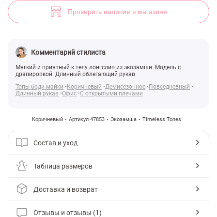
Коричневый лонгслив из экозамши (арт. 47853) ♡ интернет-магази
1
Проверить наличие в магазине
Комментарий стилиста
Мягкий и приятный к телу лонгслив из экозамши. Модель с
драпировкой. Длинный облегающий рукав
Топы боди майки
Коричневый
Демисезонное
Повседневный
Длинный рукав
Офис
С открытыми плечами
Коричневый
Артикул 47853
Экозамша
Timeless Tones
Состав и уход
Таблица размеров
Доставка и возврат
Отзывы и отзывы (1)