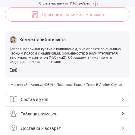
Молочная куртка с капюшоном (арт. 40349) ♡ интернет-магазин Ge
Оплата частями от 1167 грн/мес
6
Проверить наличие в магазине
Комментарий стилиста
Теплая молочная куртка с капюшоном, в комплекте со сьемным
черным поясом с надписями. Особенности: в роли утеплителя
выступает – синтепон (150 г/м2). Обращаем внимание, что
изделие рассчитано на темпе...
Ещё
Молочный
Артикул 40349
Плащевая Ткань
Тепло В Любом Случае
Состав и уход
Таблица размеров
Доставка и возврат