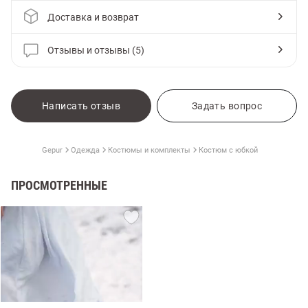
Доставка и возврат
Отзывы и отзывы (5)
Написать отзыв
Задать вопрос
Gepur
Одежда
Костюмы и комплекты
Костюм с юбкой
ПРОСМОТРЕННЫЕ
амы