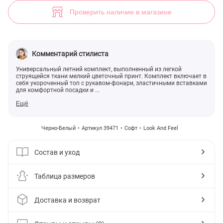
(арт. 39471) ♡ интернет-магазин Gepur
2
Проверить наличие в магазине
Комментарий стилиста
Универсальный летний комплект, выполненный из легкой
струящейся ткани мелкий цветочный принт. Комплект включает в
себя укороченный топ с рукавом-фонари, эластичными вставками
для комфортной посадки и ...
Ещё
Черно-Белый
Артикул 39471
Софт
Look And Feel
Состав и уход
Таблица размеров
Доставка и возврат