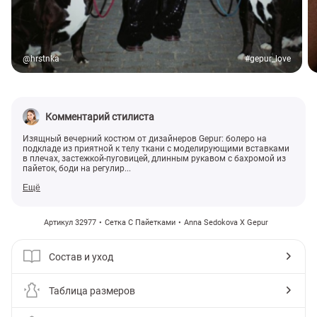
@hrstnka
#gepur_love
Комментарий стилиста
Изящный вечерний костюм от дизайнеров Gepur: болеро на
подкладе из приятной к телу ткани с моделирующими вставками
в плечах, застежкой-пуговицей, длинным рукавом с бахромой из
пайеток, боди на регулир...
Ещё
Артикул 32977
Сетка С Пайетками
Anna Sedokova X Gepur
Состав и уход
Таблица размеров