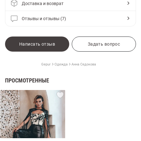
Доставка и возврат
Отзывы и отзывы (7)
Написать отзыв
Задать вопрос
Gepur
Одежда
Анна Седокова
ПРОСМОТРЕННЫЕ
амы