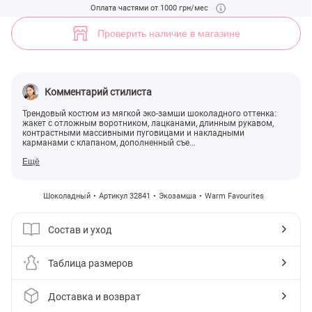
Актуальный замшевый костюм (арт. 32841) ♡ интернет-магазин Ge
Оплата частями от 1000 грн/мес
13
Проверить наличие в магазине
Комментарий стилиста
Трендовый костюм из мягкой эко-замши шоколадного оттенка:
жакет с отложным воротником, лацканами, длинным рукавом,
контрастными массивными пуговицами и накладными
карманами с клапаном, дополненный съе...
Ещё
Шоколадный
Артикул 32841
Экозамша
Warm Favourites
Состав и уход
Таблица размеров
Доставка и возврат