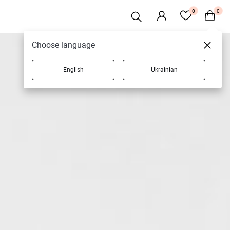
0
0
Choose language
English
Ukrainian