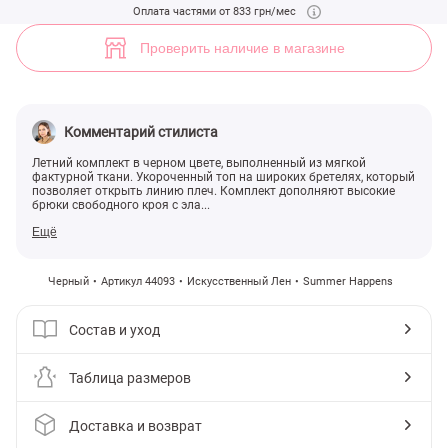
Черный комплект с топом и брюками (арт. 44093) ♡ интернет-мага
Оплата частями от 833 грн/мес
4
Проверить наличие в магазине
Комментарий стилиста
Летний комплект в черном цвете, выполненный из мягкой
фактурной ткани. Укороченный топ на широких бретелях, который
позволяет открыть линию плеч. Комплект дополняют высокие
брюки свободного кроя с эла...
Ещё
Черный
Артикул 44093
Искусственный Лен
Summer Happens
Состав и уход
Таблица размеров
Доставка и возврат