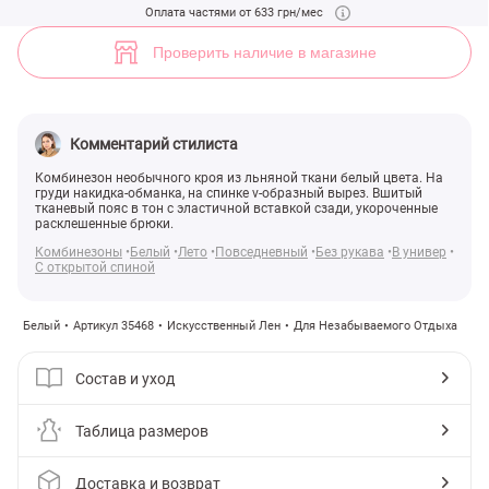
Белый комбинезон с оригинальным кроем (арт. 35468) ♡ интернет-
Оплата частями от 633 грн/мес
3
Проверить наличие в магазине
Комментарий стилиста
Комбинезон необычного кроя из льняной ткани белый цвета. На
груди накидка-обманка, на спинке v-образный вырез. Вшитый
тканевый пояс в тон с эластичной вставкой сзади, укороченные
расклешенные брюки.
Комбинезоны
Белый
Лето
Повседневный
Без рукава
В универ
С открытой спиной
Белый
Артикул 35468
Искусственный Лен
Для Незабываемого Отдыха
Состав и уход
Таблица размеров
Доставка и возврат