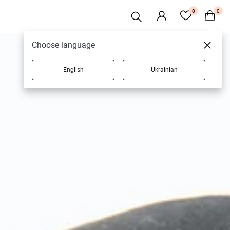
0
0
Choose language
English
Ukrainian