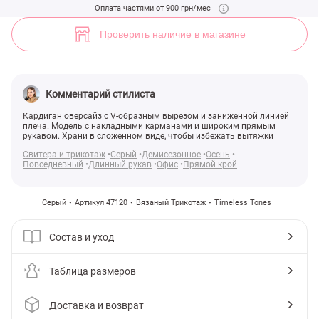
Серый вязаный кардиган с карманами (арт. 47120) ♡ интернет-маг
Оплата частями от 900 грн/мес
6
Проверить наличие в магазине
Комментарий стилиста
Кардиган оверсайз с V-образным вырезом и заниженной линией
плеча. Модель с накладными карманами и широким прямым
рукавом. Храни в сложенном виде, чтобы избежать вытяжки
Свитера и трикотаж
Серый
Демисезонное
Осень
Повседневный
Длинный рукав
Офис
Прямой крой
Серый
Артикул 47120
Вязаный Трикотаж
Timeless Tones
Состав и уход
Таблица размеров
Доставка и возврат