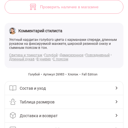
Хлопковый кардиган с карманами (арт. 26983) ♡ интернет-магазин
4
Проверить наличие в магазине
Комментарий стилиста
Уютный кардиган голубого цвета с карманами спереди, длинным
рукавом на фиксируемой манжете, широкой резинкой снизу и
съемным поясом в тон.
Свитера и трикотаж
Голубой
Демисезонное
Повседневный
Длинный рукав
В универ
С поясом
Голубой
Артикул 26983
Хлопок
Fall Edition
Состав и уход
Таблица размеров
Доставка и возврат