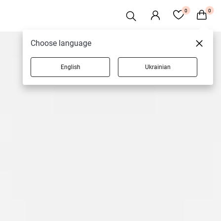
0
0
Choose language
English
Ukrainian