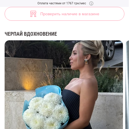
Синие брюки-палаццо с принтом в полоску (арт. 48497) ♡ интернет
Оплата частями от 1767 грн/мес
5
Проверить наличие в магазине
ЧЕРПАЙ ВДОХНОВЕНИЕ