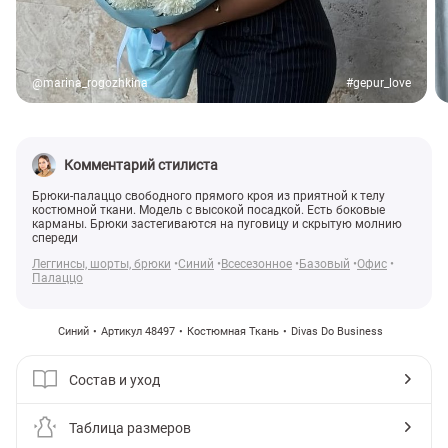
@marina_rogozhkina
#gepur_love
Комментарий стилиста
Брюки-палаццо свободного прямого кроя из приятной к телу
костюмной ткани. Модель с высокой посадкой. Есть боковые
карманы. Брюки застегиваются на пуговицу и скрытую молнию
спереди
Леггинсы, шорты, брюки
Синий
Всесезонное
Базовый
Офис
Палаццо
Синий
Артикул 48497
Костюмная Ткань
Divas Do Business
Состав и уход
Таблица размеров