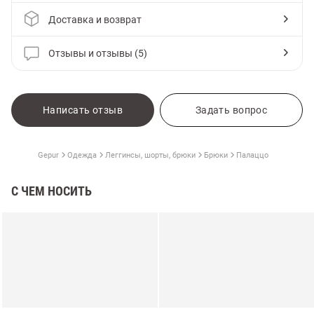
Доставка и возврат
Отзывы и отзывы (5)
Написать отзыв
Задать вопрос
Gepur
Одежда
Леггинсы, шорты, брюки
Брюки
Палаццо
С ЧЕМ НОСИТЬ
амы