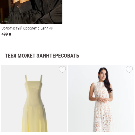
Золотистый браслет с цепями
499 ₴
ТЕБЯ МОЖЕТ ЗАИНТЕРЕСОВАТЬ
амы