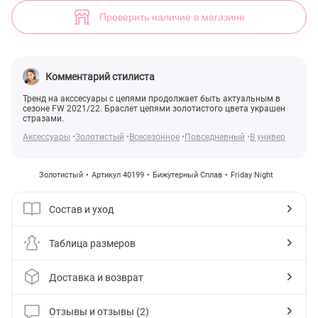
Золотистый браслет с цепями (арт. 40199) ♡ интернет-магазин Gep
2
Проверить наличие в магазине
Комментарий стилиста
Тренд на акссесуары с цепями продолжает быть актуальным в
сезоне FW 2021/22. Браслет цепями золотистого цвета украшен
стразами.
Аксессуары
Золотистый
Всесезонное
Повседневный
В универ
Золотистый
Артикул 40199
Бижутерный Сплав
Friday Night
Состав и уход
Таблица размеров
Доставка и возврат
Отзывы и отзывы (2)