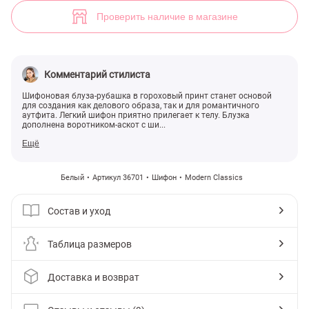
Воздушная блуза с гороховым принтом (арт. 36701) ♡ интернет-ма
9
Проверить наличие в магазине
Комментарий стилиста
Шифоновая блуза-рубашка в гороховый принт станет основой
для создания как делового образа, так и для романтичного
аутфита. Легкий шифон приятно прилегает к телу. Блузка
дополнена воротником-аскот с ши...
Ещё
Белый
Артикул 36701
Шифон
Modern Classics
Состав и уход
Таблица размеров
Доставка и возврат