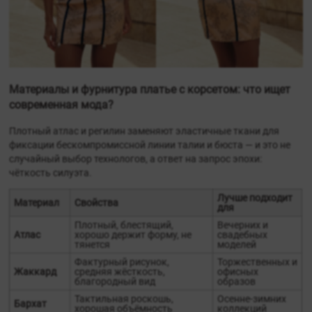
Материалы и фурнитура платье с корсетом: что ищет
современная мода?
Плотный атлас и регилин заменяют эластичные ткани для
фиксации бескомпромиссной линии талии и бюста — и это не
случайный выбор технологов, а ответ на запрос эпохи:
чёткость силуэта.
Лучше подходит
Материал
Свойства
для
Плотный, блестящий,
Вечерних и
Атлас
хорошо держит форму, не
свадебных
тянется
моделей
Фактурный рисунок,
Торжественных и
Жаккард
средняя жёсткость,
офисных
благородный вид
образов
Тактильная роскошь,
Осенне-зимних
Бархат
хорошая объёмность
коллекций