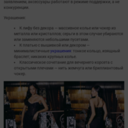
заявлением, аксессуары работают в режиме поддержки, а не
конкуренции.
Украшения:
К лифу без декора — массивное колье или чокер из
металла или кристаллов; серьги в этом случае убираются
или заменяются небольшими пусетами.
К платью с вышивкой или декором —
минималистичные
украшения
: тонкое кольцо, изящный
браслет; никаких крупных колье.
Классическое сочетание для вечернего корсета с
открытыми плечами — нить жемчуга или бриллиантовый
чокер.