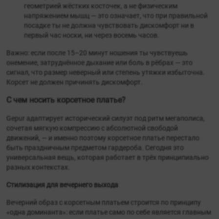
геометрией жёстких косточек, а не физическим
напряжением мышц — это означает, что при правильной
посадке ты не должна чувствовать дискомфорт ни в
первый час носки, ни через восемь часов.
Важно: если после 15–20 минут ношения ты чувствуешь
онемение, затруднённое дыхание или боль в рёбрах — это
сигнал, что размер неверный или степень утяжки избыточна.
Корсет не должен причинять дискомфорт.
С чем носить корсетное платье?
Gepur адаптирует исторический силуэт под ритм мегаполиса,
сочетая мягкую компрессию с абсолютной свободой
движений, — и именно поэтому корсетное платье перестало
быть праздничным предметом гардероба. Сегодня это
универсальная вещь, которая работает в трёх принципиально
разных контекстах.
Стилизация для вечернего выхода
Вечерний образ с корсетным платьем строится по принципу
«одна доминанта»: если платье само по себе является главным