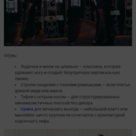
Обувь:
Лодочки и мюли на шпильке — классика, которая
удлиняет ногу и создаёт безупречную вертикальную
линию.
Стрэпи-сандалии с тонкими ремешками — если платье
длиной миди или макси.
Туфли с острым носом — для структурированных
минималистичных платьев без декора.
Сумка
для вечернего выхода — небольшой клатч или
минódièrе: ничто крупнее не сочетается с архитектурой
корсетного лифа.