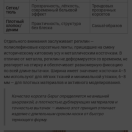
Прозрачность, лёгкость,
Трендовых
Сетка/
современный бельевой
прозрачных
тюль
эффект
корсетов
Плотный
Практичность, структура
хлопок/
Casual-образов
без блеска
деним
Отдельного внимания заслуживает регилин —
полиолефиновые корсетные ленты, пришедшие на смену
историческому китовому усу и металлическим косточкам. В
отличие от металла, регилин не деформируется со временем, не
реагирует на стирку и обеспечивает равномерную фиксацию
по всей длине вытачки. Ширина имеет значение: косточки 4–5
мм используют для лёгких тканей и минимальной утяжки, 6–8
мм — для плотных материалов и активного моделирования.
Качество корсета Gepur определяется не внешней
шнуровкой, а плотностью дублирующих материалов и
точностью вытачек — именно этот принцип отличает
изделие с длительным сроком носки от быстро
теряющего форму.