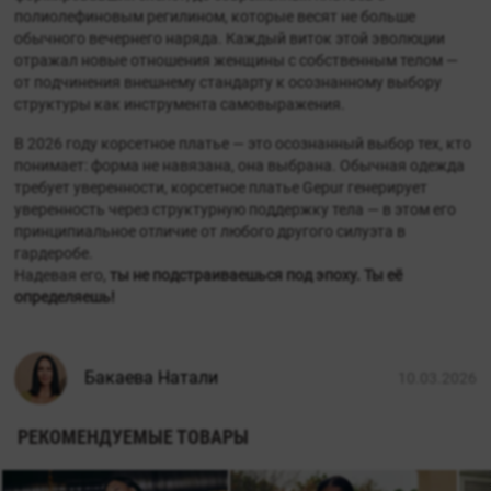
полиолефиновым регилином, которые весят не больше
обычного вечернего наряда. Каждый виток этой эволюции
отражал новые отношения женщины с собственным телом —
от подчинения внешнему стандарту к осознанному выбору
структуры как инструмента самовыражения.
В 2026 году корсетное платье — это осознанный выбор тех, кто
понимает: форма не навязана, она выбрана. Обычная одежда
требует уверенности, корсетное платье Gepur генерирует
уверенность через структурную поддержку тела — в этом его
принципиальное отличие от любого другого силуэта в
гардеробе.
Надевая его,
ты не подстраиваешься под эпоху. Ты её
определяешь!
Бакаева Натали
10.03.2026
РЕКОМЕНДУЕМЫЕ ТОВАРЫ