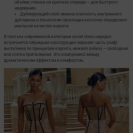
объёма; планка на крючках спереди — для быстрого
надевания.
Дублирующий слой: именно плотность внутреннего
дублерина и технология прокладки косточек определяют
реальное качество корсета.
В платьях современной категории corset dress нередко
встречается гибридная конструкция: верхняя часть (лиф)
выполнена по принципам корсета, нижняя (юбка) — свободная
или слегка приталенная. Это компромисс между
драматическим эффектом и комфортом.