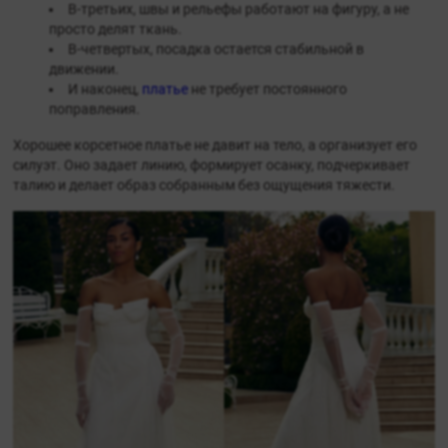
В-третьих, швы и рельефы работают на фигуру, а не
просто делят ткань.
В-четвертых, посадка остается стабильной в
движении.
И наконец,
платье
не требует постоянного
поправления.
Хорошее корсетное платье не давит на тело, а организует его
силуэт. Оно задает линию, формирует осанку, подчеркивает
талию и делает образ собранным без ощущения тяжести.