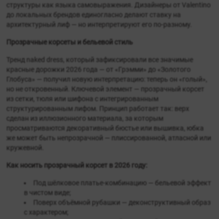
структуры как языка самовыражения. Дизайнеры от Valentino
до локальных брендов единогласно делают ставку на
архитектурный лиф — но интерпретируют его по-разному.
Прозрачные корсеты и бельевой стиль
Тренд naked dress, который зафиксировали все значимые
красные дорожки 2026 года — от «Грэмми» до «Золотого
Глобуса» — получил новую интерпретацию: теперь он «голый»,
но не откровенный. Ключевой элемент — прозрачный корсет
из сетки, тюля или шифона с интегрированным
структурированным лифом. Принцип работает так: верх
сделан из иллюзионного материала, за которым
просматриваются декоративный бюстье или вышивка, юбка
же может быть непрозрачной — плиссированной, атласной или
кружевной.
Как носить прозрачный корсет в 2026 году:
Под шёлковое платье-комбинацию — бельевой эффект
в чистом виде;
Поверх объёмной рубашки — деконструктивный образ
с характером;