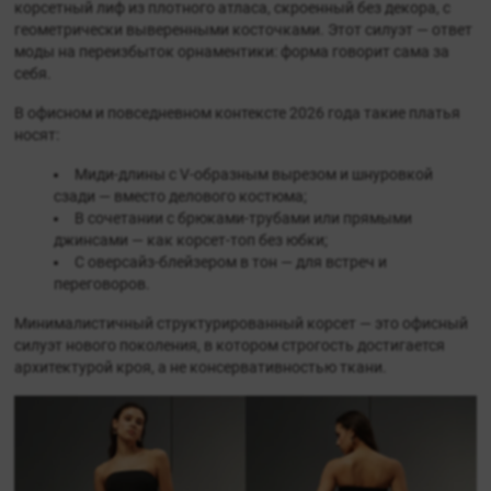
корсетный лиф из плотного атласа, скроенный без декора, с
геометрически выверенными косточками. Этот силуэт — ответ
моды на переизбыток орнаментики: форма говорит сама за
себя.
В офисном и повседневном контексте 2026 года такие платья
носят:
Миди-длины с V-образным вырезом и шнуровкой
сзади — вместо делового костюма;
В сочетании с брюками-трубами или прямыми
джинсами — как корсет-топ без юбки;
С оверсайз-блейзером в тон — для встреч и
переговоров.
Минималистичный структурированный корсет — это офисный
силуэт нового поколения, в котором строгость достигается
архитектурой кроя, а не консервативностью ткани.