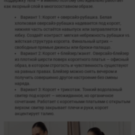
поддержку тела — и именно поэтому оно идеально работает
как якорный слой в многосоставном образе.
Вариант 1: Корсет + оверсайз-рубашка. Белая
хлопковая оверсайз-рубашка надевается под корсет,
нижняя часть остаётся навыпуск или заправляется в
юбку. Создаёт контраст: мягкая небрежность рубашки vs.
жёсткая структура корсета. Финальный штрих —
свободные прямые джинсы или брюки-палаццо.
Вариант 2: Корсет + блейзер/жакет. Оверсайз-блейзер
из плотной шерсти поверх корсетного платья — офисный
образ, в котором строгость и чувственность существуют
на равных правах. Блейзер можно снять вечером и
получить совершенно другое настроение без смены
наряда.
Вариант 3: Корсет + трикотаж. Тонкий водолазный
свитер под корсет — неожиданное, но органичное
сочетание. Работает с корсетными платьями с открытым
верхом: свитер закрывает плечи и руки, корсет
акцентирует талию.