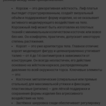
Корсаж — это декоративная жёсткость. Лиф платья
выглядит структурированным, создаёт визуальный
объём и поддерживает форму изделия, но не оказывает
активного моделирующего воздействия на тело.
Корсажный лиф может быть изготовлен из плотных
тканей с минимальным количеством косточек или вовсе
без них. Он комфортен, практичен, допускает некоторую
степень растяжения.
Корсет — это уже архитектура тела. Главное отличие:
корсет моделирует фигуру и целенаправленно утягивает
талию — от 4 до 14 сантиметров в зависимости от
конструкции. Он всегда неэластичен, его действие
основано на жёстком каркасе, распределяющем
давление по всей окружности торса. Ключевые элементы
— это:
Косточки: металлические (спиральные или прямые
стальные) для максимальной утяжки и фиксации;
пластиковые (регилин) — для лёгкой поддержки и
сохранения формы изделия без агрессивного
воздействия на тело.
Застёжка: шнуровка сзади обеспечивает регулировку