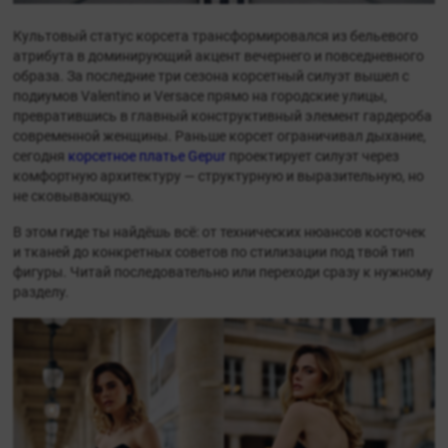
Культовый статус корсета трансформировался из бельевого
атрибута в доминирующий акцент вечернего и повседневного
образа. За последние три сезона корсетный силуэт вышел с
подиумов Valentino и Versace прямо на городские улицы,
превратившись в главный конструктивный элемент гардероба
современной женщины. Раньше корсет ограничивал дыхание,
сегодня
корсетное платье Gepur
проектирует силуэт через
комфортную архитектуру — структурную и выразительную, но
не сковывающую.
В этом гиде ты найдёшь всё: от технических нюансов косточек
и тканей до конкретных советов по стилизации под твой тип
фигуры. Читай последовательно или переходи сразу к нужному
разделу.