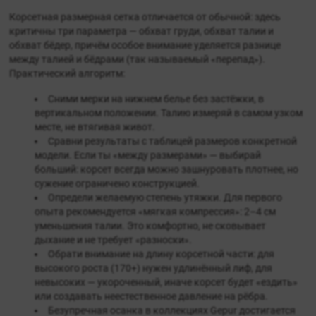
Корсетная размерная сетка отличается от обычной: здесь
критичны три параметра — обхват груди, обхват талии и
обхват бёдер, причём особое внимание уделяется разнице
между талией и бёдрами (так называемый «перепад»).
Практический алгоритм:
Сними мерки на нижнем белье без застёжки, в
вертикальном положении. Талию измеряй в самом узком
месте, не втягивая живот.
Сравни результаты с таблицей размеров конкретной
модели. Если ты «между размерами» — выбирай
больший: корсет всегда можно зашнуровать плотнее, но
сужение ограничено конструкцией.
Определи желаемую степень утяжки. Для первого
опыта рекомендуется «мягкая компрессия»: 2–4 см
уменьшения талии. Это комфортно, не сковывает
дыхание и не требует «разноски».
Обрати внимание на длину корсетной части: для
высокого роста (170+) нужен удлинённый лиф, для
невысоких — укороченный, иначе корсет будет «ездить»
или создавать неестественное давление на рёбра.
Безупречная осанка в коллекциях Gepur достигается