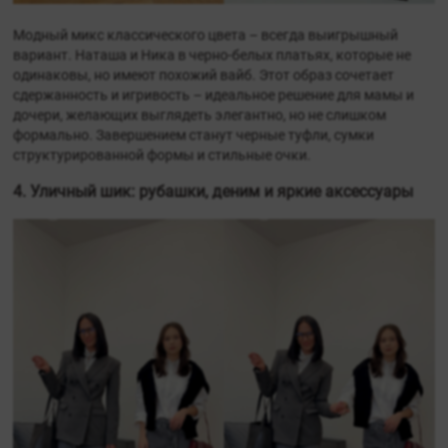
Модный микс классического цвета – всегда выигрышный
вариант. Наташа и Ника в черно-белых платьях, которые не
одинаковы, но имеют похожий вайб. Этот образ сочетает
сдержанность и игривость – идеальное решение для мамы и
дочери, желающих выглядеть элегантно, но не слишком
формально. Завершением станут черные туфли, сумки
структурированной формы и стильные очки.
4. Уличный шик: рубашки, деним и яркие аксессуары