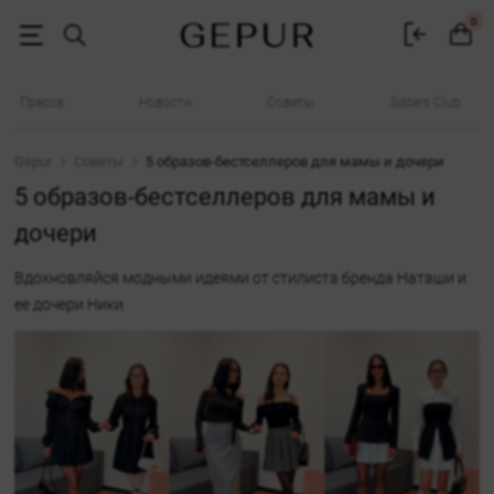
5 образов-бестселлеров для мамы и дочери
0
Пресса
Новости
Советы
Sisters Club
Gepur
Советы
5 образов-бестселлеров для мамы и дочери
5 образов-бестселлеров для мамы и
дочери
Вдохновляйся модными идеями от стилиста бренда Наташи и
ее дочери Ники