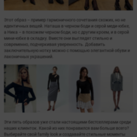
Этот образ – пример гармоничного сочетания схожих, но не
идентичных вещей. Наташа в черном боди и серой меди-юбке,
а Ника – в похожем черном боди, но с другим кроем, и в серой
мини-юбке в складку. Вместе они выглядят стильно и
современно, подчеркивая уверенность. Добавить
заключительную нотку можно с помощью элегантной обуви и
лаконичных украшений.
Эти пять образов уже стали настоящими бестселлерами среди
наших клиенток. Какой из них понравился вам больше всего?
Выбирайте свой family look и создавайте стильные моменты