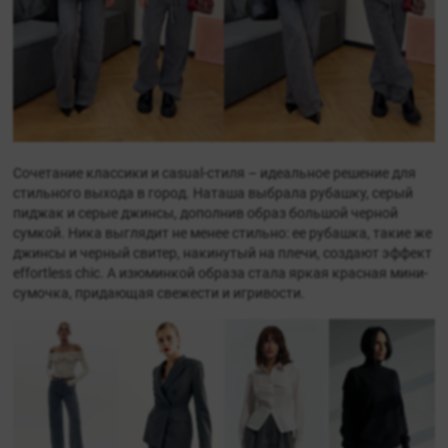
Сочетание классики и casual-стиля – идеальное решение для
стильного выхода в город. Наташа выбрала рубашку, серый
пиджак и серые джинсы, дополнив образ большой черной
сумкой. Ника выглядит не менее стильно: ее рубашка, такие же
джинсы и черный свитер, накинутый на плечи, создают эффект
effortless chic. А изюминкой образа стала яркая красная мини-
сумочка, придающая свежести и игривости.