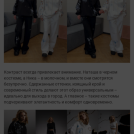
Контраст всегда привлекает внимание. Наташа в черном
костюме, а Ника – в молочном, и вместе они смотрятся
безупречно. Сдержанные оттенки, изящный крой и
современный стиль делают этот образ универсальным –
идеально для выхода в город. А главное – такие костюмы
подчеркивают элегантность и комфорт одновременно.