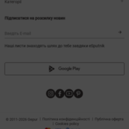
Магазини
Доставка
Категорії
Блог
Оплата
Вибір розміру
Новинки
Обмін та повернення
Сукні
Підписатися на розсилку новин
Сертифікати
Верхній одяг
Корсети
BLACK FRIDAY
Введіть E-mail
Наші листи знаходять шлях до тебе завдяки eSputnik
и
|
|
Політика конфіденційності
Публічна оферта
© 2011-2026 Gepur
|
Cookies policy