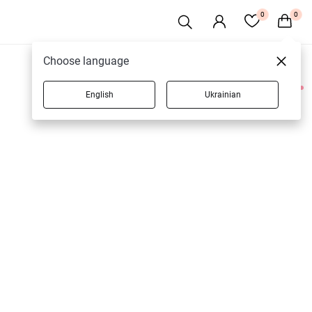
0
0
Choose language
English
Ukrainian
1 товарів