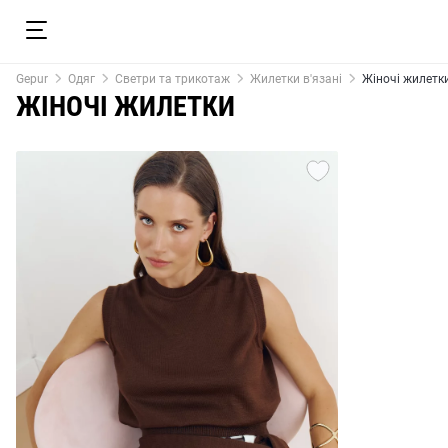
Gepur
Одяг
Светри та трикотаж
Жилетки в'язані
Жіночі жилетк
ЖІНОЧІ ЖИЛЕТКИ