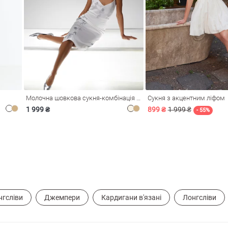
Молочна шовкова сукня-комбінація Душа
Сукня з акцентним ліфом
1 999 ₴
899 ₴
1 999 ₴
- 55%
нгсліви
Джемпери
Кардигани в'язані
Лонгсліви