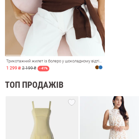
і
Сарафани
На
и
Трикотажний жилет із болеро у шоколадному відтінку
1 299 ₴
2 199 ₴
- 41%
ТОП ПРОДАЖІВ
ні