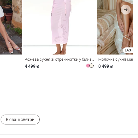
LAST SI
Рожева сукня зі стрейч-сітки у білизняному стилі
4 499 ₴
8 499 ₴
В'язані светри