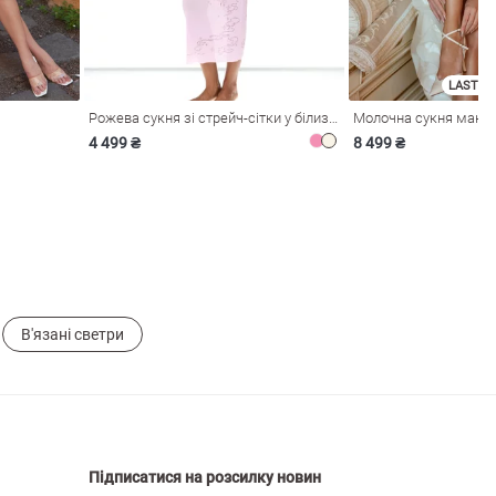
LAST SI
Рожева сукня зі стрейч-сітки у білизняному стилі
4 499 ₴
8 499 ₴
В'язані светри
Підписатися на розсилку новин