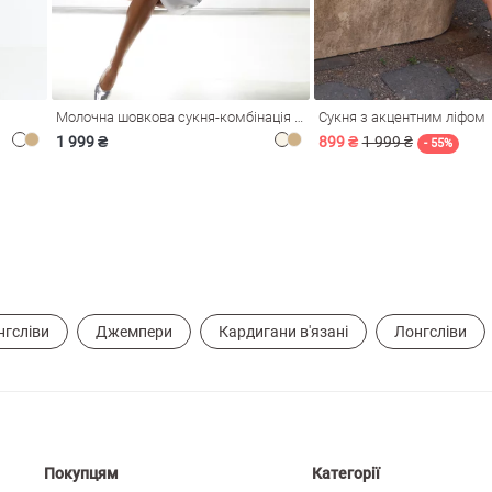
Молочна шовкова сукня-комбінація Душа
Сукня з акцентним ліфом
1 999 ₴
899 ₴
1 999 ₴
- 55%
нгсліви
Джемпери
Кардигани в'язані
Лонгсліви
Покупцям
Категорії