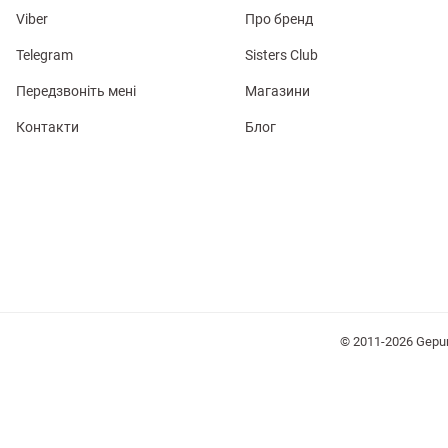
Viber
Про бренд
Telegram
Sisters Club
Передзвоніть мені
Магазини
Контакти
Блог
лизна
три
уляри
Косметика
Хустки
Панами
© 2011-2026 Gepu
ки