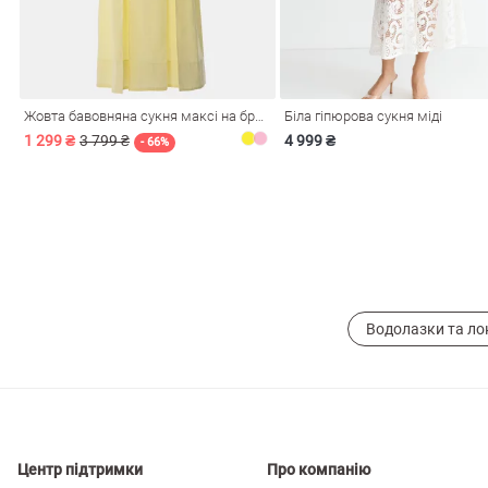
і
Сарафани
На
и
Жовта бавовняна сукня максі на бретелях
Біла гіпюрова сукня міді
1 299 ₴
3 799 ₴
4 999 ₴
- 66%
Водолазки та ло
ні
Центр підтримки
Про компанію