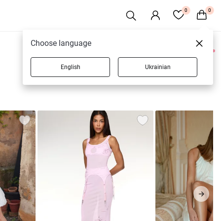
0
0
Choose language
0 товарів
English
Ukrainian