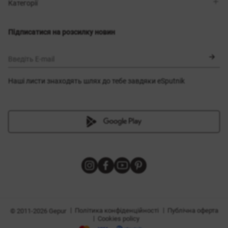
Магазини
Доставка
Категорії
Блог
Оплата
Вибір розміру
Новинки
Обмін та повернення
Сукні
Підписатися на розсилку новин
Сертифікати
Верхній одяг
Корсети
BLACK FRIDAY
Введіть E-mail
Наші листи знаходять шлях до тебе завдяки eSputnik
и
|
|
Політика конфіденційності
Публічна оферта
© 2011-2026 Gepur
|
Cookies policy