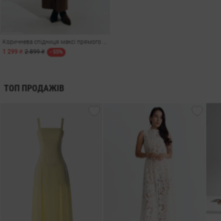
Коричнева спідниця максі прямого крою
1 299 ₴
2 899 ₴
- 55%
ТОП ПРОДАЖІВ