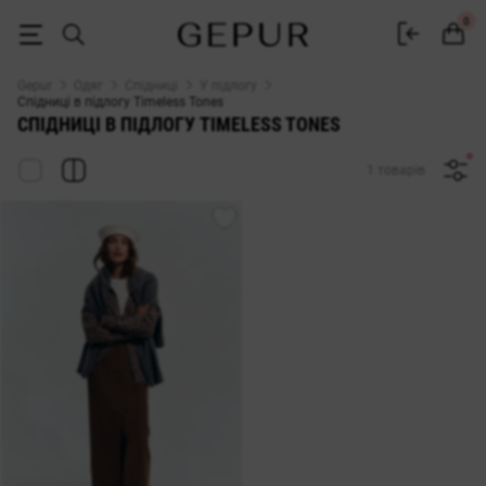
ЖІНОЧІ СПІДНИЦІ В ПІДЛОГУ (МАКСІ) Timeless Tones купити недорог
0
Gepur
Одяг
Спідниці
У підлогу
Спідниці в підлогу Timeless Tones
СПІДНИЦІ В ПІДЛОГУ TIMELESS TONES
1 товарів